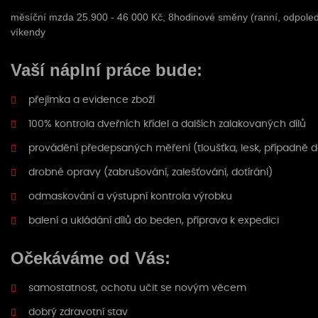
měsíční mzda 25.900 - 46 000 Kč, 8hodinové směny (ranní, odpoledn
víkendy
Vaší náplní práce bude:
přejímka a evidence zboží
100% kontrola dveřních křídel a dalších zalakovaných dílů
provádění předepsaných měření (tloušťka, lesk, případně da
drobné opravy (zabrušování, zalešťování, dotírání)
odmaskování a výstupní kontrola výrobku
balení a ukládání dílů do beden, příprava k expedici
Očekáváme od Vás:
samostatnost, ochotu učit se novým věcem
dobrý zdravotní stav