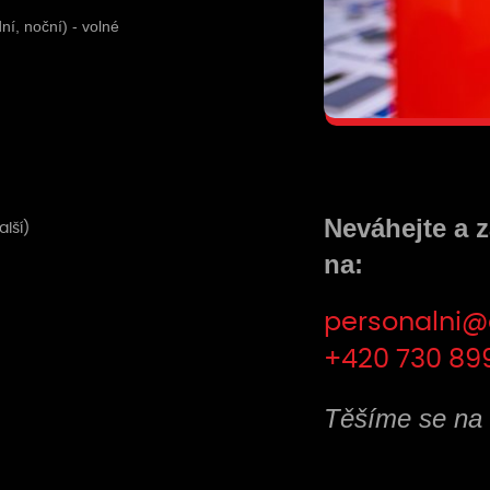
í, noční) - volné
Neváhejte a z
lší)
na:
personalni@c
+420 730 89
Těšíme se na 