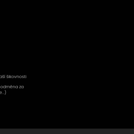
ší šikovnosti
l, odměna za
e…)